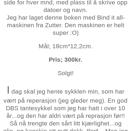
side for hver mnd, med plass til å skrive opp
datoer og navn.
Jeg har laget denne boken med Bind it all-
maskinen fra Zutter. Den maskinen er helt
super :O)
Mål; 18cm*12,2cm.
Pris; 300kr.
Solgt!
I
dag skal jeg hente sykklen min, som har
vært på reperasjon (jeg gleder meg). En god
DBS tantesykkel som jeg har hatt i over 10
år...og den har aldri vært på reprasjon før!!
Så nå trengte den sårt litt kjærlighet...og
olje..og kanskje ett nytt dekk..*ler*... Men jeg