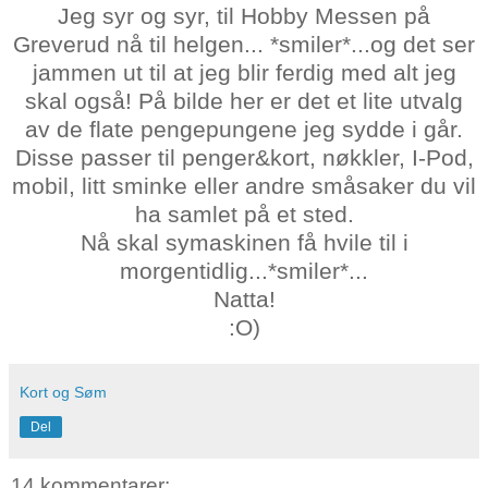
Jeg syr og syr, til Hobby Messen på
Greverud nå til helgen... *smiler*...og det ser
jammen ut til at jeg blir ferdig med alt jeg
skal også! På bilde her er det et lite utvalg
av de flate pengepungene jeg sydde i går.
Disse passer til penger&kort, nøkkler, I-Pod,
mobil, litt sminke eller andre småsaker du vil
ha samlet på et sted.
Nå skal symaskinen få hvile til i
morgentidlig...*smiler*...
Natta!
:O)
Kort og Søm
Del
14 kommentarer: